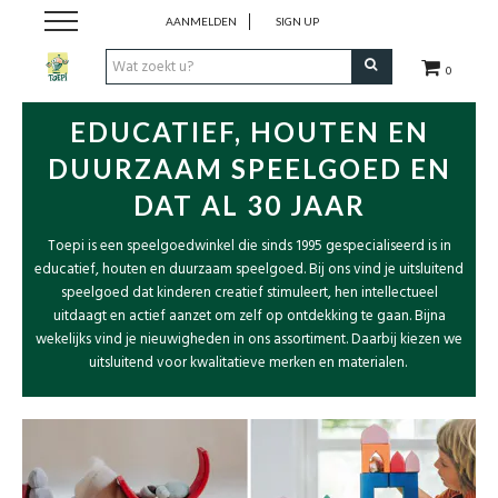
AANMELDEN
SIGN UP
0
Spelen
EDUCATIEF, HOUTEN EN
DUURZAAM SPEELGOED EN
Creatief
DAT AL 30 JAAR
Babyspeelgoed
Toepi is een speelgoedwinkel die sinds 1995 gespecialiseerd is in
educatief, houten en duurzaam speelgoed. Bij ons vind je uitsluitend
speelgoed dat kinderen creatief stimuleert, hen intellectueel
Knuffels & Poppen
uitdaagt en actief aanzet om zelf op ontdekking te gaan. Bijna
wekelijks vind je nieuwigheden in ons assortiment. Daarbij kiezen we
uitsluitend voor kwalitatieve merken en materialen.
Boeken
Lifestyle
Onderweg