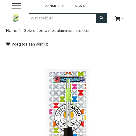
AANMELDEN
SIGN UP
0
Home
>
Gele diabolo met aluminium stokken
Spelen
Voeg toe aan wishlist
Creatief
Babyspeelgoed
Knuffels & Poppen
Boeken
Lifestyle
Onderweg