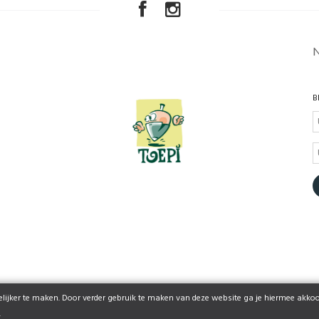
B
ijker te maken. Door verder gebruik te maken van deze website ga je hiermee akkoo
© 2026 www.toepi.be | Powered by
Tilroy
.
.